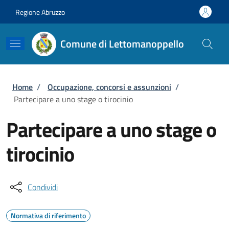
Salta al contenuto principale
Skip to footer content
Regione Abruzzo
Comune di Lettomanoppello
Briciole di pane
Home
/
Occupazione, concorsi e assunzioni
/
Partecipare a uno stage o tirocinio
Partecipare a uno stage o
tirocinio
Condividi
Normativa di riferimento