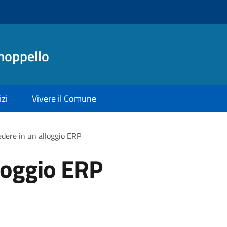
noppello
izi
Vivere il Comune
edere in un alloggio ERP
lloggio ERP