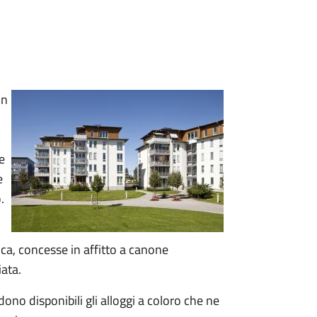
un
e
e
.
ica, concesse in affitto a canone
iata.
ono disponibili gli alloggi a coloro che ne