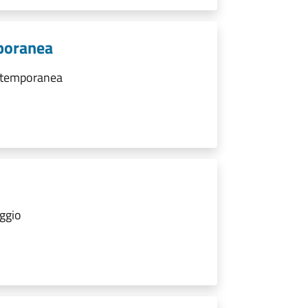
mporanea
à temporanea
ggio