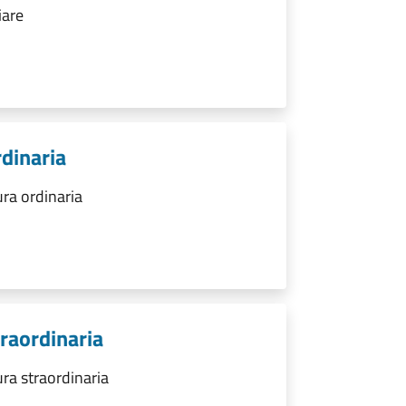
iare
rdinaria
ura ordinaria
traordinaria
ra straordinaria