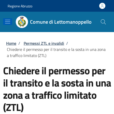
Salta al contenuto principale
Skip to footer content
Regione Abruzzo
Comune di Lettomanoppello
Briciole di pane
Home
/
Permessi ZTL e invalidi
/
Chiedere il permesso per il transito e la sosta in una zona
a traffico limitato (ZTL)
Chiedere il permesso per
il transito e la sosta in una
zona a traffico limitato
(ZTL)