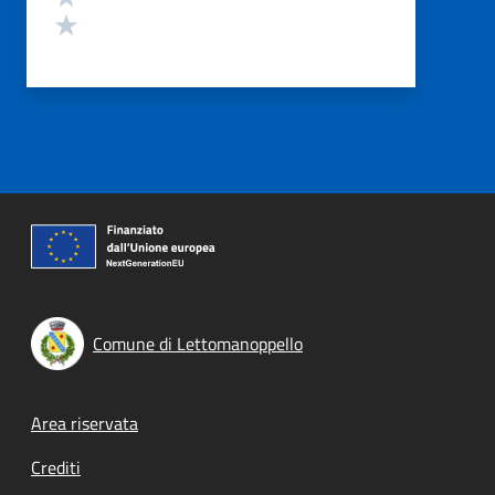
Valuta 1 stelle su 5
Comune di Lettomanoppello
Footer menu
Area riservata
Crediti