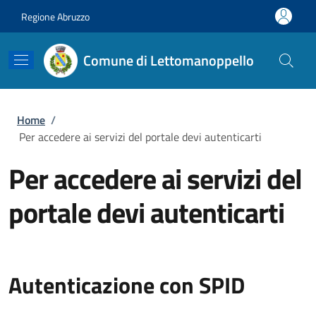
Salta al contenuto principale
Skip to footer content
Regione Abruzzo
Comune di Lettomanoppello
Briciole di pane
Home
/
Per accedere ai servizi del portale devi autenticarti
Per accedere ai servizi del
portale devi autenticarti
Autenticazione con SPID