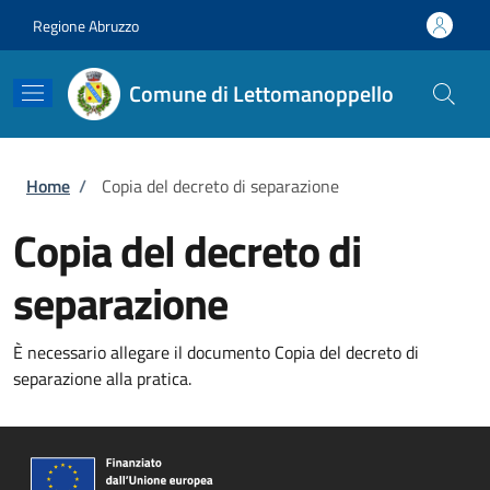
Salta al contenuto principale
Skip to footer content
Regione Abruzzo
Comune di Lettomanoppello
Briciole di pane
Home
/
Copia del decreto di separazione
Copia del decreto di
separazione
È necessario allegare il documento Copia del decreto di
separazione alla pratica.