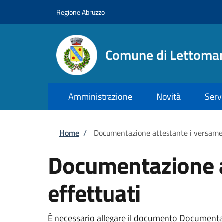
Salta al contenuto principale
Skip to footer content
Regione Abruzzo
Comune di Lettoma
Amministrazione
Novità
Serv
Briciole di pane
Home
/
Documentazione attestante i versament
Documentazione at
effettuati
È necessario allegare il documento Documentazio