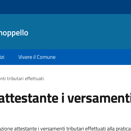
noppello
izi
Vivere il Comune
i tributari effettuati
testante i versamenti 
ne attestante i versamenti tributari effettuati alla pratica