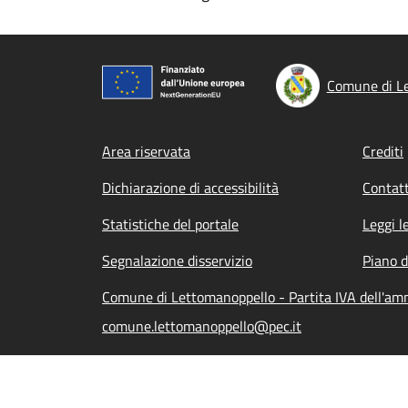
Comune di L
Footer menu
Area riservata
Crediti
Dichiarazione di accessibilità
Contatt
Statistiche del portale
Leggi l
Segnalazione disservizio
Piano d
Comune di Lettomanoppello - Partita IVA dell'a
comune.lettomanoppello@pec.it