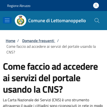
Salta al contenuto principale
Skip to footer content
Regione Abruzzo
Comune di Lettomanoppello
Briciole di pane
Home
/
Domande frequenti
/
Come faccio ad accedere ai servizi del portale usando la
CNS?
Come faccio ad accedere
ai servizi del portale
usando la CNS?
La Carta Nazionale dei Servizi (CNS) è uno strumento
attraverso il quale i cittadini sono riconosciuti in rete in modo