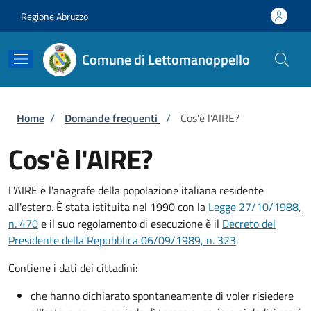
Salta al contenuto principale
Skip to footer content
Regione Abruzzo
Comune di Lettomanoppello
Briciole di pane
Home
/
Domande frequenti
/
Cos'è l'AIRE?
Cos'è l'AIRE?
L'AIRE è l'anagrafe della popolazione italiana residente
all'estero. È stata istituita nel 1990 con la
Legge 27/10/1988,
n. 470
e il suo regolamento di esecuzione è il
Decreto del
Presidente della Repubblica 06/09/1989, n. 323
.
Contiene i dati dei cittadini:
che hanno dichiarato spontaneamente di voler risiedere