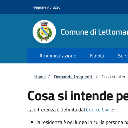
Salta al contenuto principale
Skip to footer content
Regione Abruzzo
Comune di Lettoma
Amministrazione
Novità
Serv
Briciole di pane
Home
/
Domande frequenti
/
Cosa si inten
Cosa si intende pe
La differenza è definita dal
Codice Civile
:
la residenza è nel luogo in cui la persona h