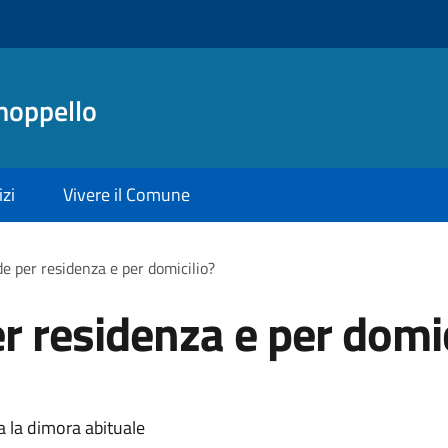
noppello
izi
Vivere il Comune
de per residenza e per domicilio?
r residenza e per domic
a la dimora abituale