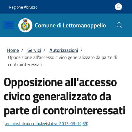
Salta al contenuto principale
Skip to footer content
Regione Abruzzo
Comune di Lettomanoppello
Briciole di pane
Home
/
Servizi
/
Autorizzazioni
/
Opposizione all'accesso civico generalizzato da parte di
controinteressati
Opposizione all'accesso
civico generalizzato da
parte di controinteressati
(
urn:nir:stato:decreto.legislativo:2013-03-14;33
)