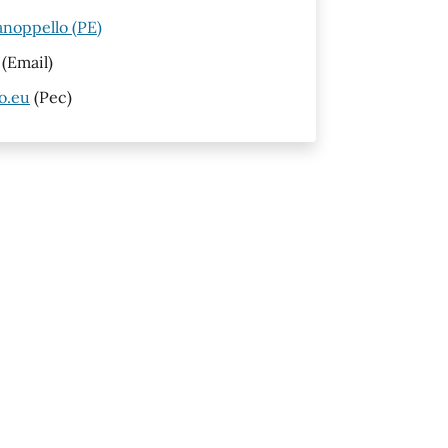
anoppello (PE)
(Email)
o.eu
(Pec)