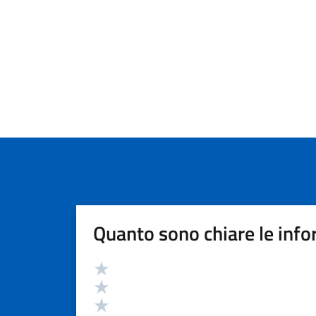
Quanto sono chiare le info
Valutazione
Valuta 5 stelle su 5
Valuta 4 stelle su 5
Valuta 3 stelle su 5