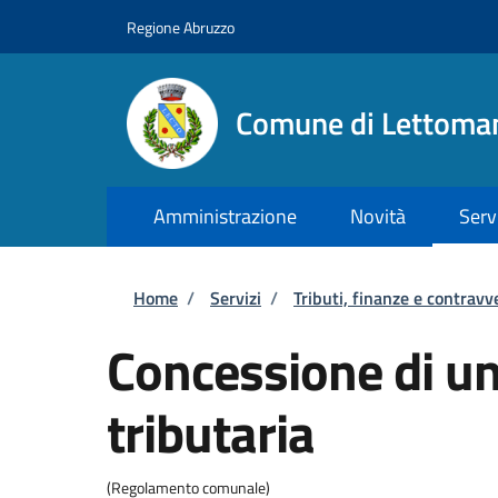
Salta al contenuto principale
Skip to footer content
Regione Abruzzo
Comune di Lettoma
Amministrazione
Novità
Serv
Briciole di pane
Home
/
Servizi
/
Tributi, finanze e contravv
Concessione di u
tributaria
(Regolamento comunale)