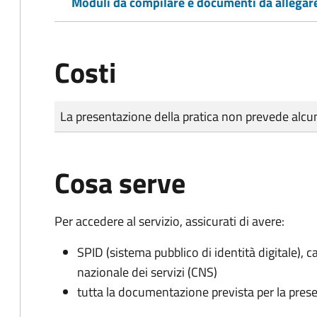
Moduli da compilare e documenti da allegar
Costi
Tipo di pagamento
Importo
La presentazione della pratica non prevede al
Cosa serve
Per accedere al servizio, assicurati di avere:
SPID (sistema pubblico di identità digitale), ca
nazionale dei servizi (CNS)
tutta la documentazione prevista per la prese