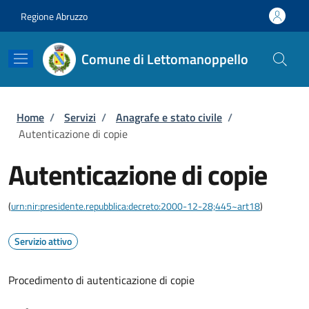
Salta al contenuto principale
Skip to footer content
Regione Abruzzo
Comune di Lettomanoppello
Briciole di pane
Home
/
Servizi
/
Anagrafe e stato civile
/
Autenticazione di copie
Autenticazione di copie
(
urn:nir:presidente.repubblica:decreto:2000-12-28;445~art18
)
Servizio attivo
Procedimento di autenticazione di copie