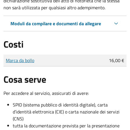
dichiarazione sostitutiva dell’atto di notorietà che la stessa
non sarà utilizzata per qualsiasi altro adempimento.
Moduli da compilare e documenti da allegare
Costi
Tipo di pagamento
Importo
Marca da bollo
16,00 €
Cosa serve
Per accedere al servizio, assicurati di avere:
SPID (sistema pubblico di identità digitale), carta
d’identità elettronica (CIE) o carta nazionale dei servizi
(CNS)
tutta la documentazione prevista per la presentazione