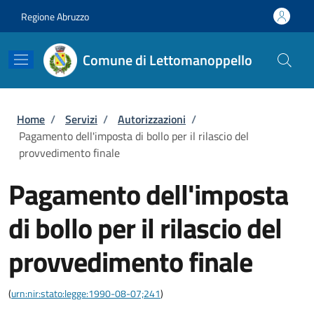
Salta al contenuto principale
Skip to footer content
Regione Abruzzo
Comune di Lettomanoppello
Briciole di pane
Home
/
Servizi
/
Autorizzazioni
/
Pagamento dell'imposta di bollo per il rilascio del
provvedimento finale
Pagamento dell'imposta
di bollo per il rilascio del
provvedimento finale
(
urn:nir:stato:legge:1990-08-07;241
)