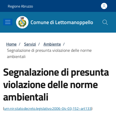
Salta al contenuto principale
Skip to footer content
Regione Abruzzo
Comune di Lettomanoppello
Briciole di pane
Home
/
Servizi
/
Ambiente
/
Segnalazione di presunta violazione delle norme
ambientali
Segnalazione di presunta
violazione delle norme
ambientali
(
urn:nir:stato:decreto.legislativo:2006-04-03;152~art133
)