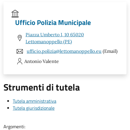
Ufficio Polizia Municipale
Piazza Umberto I, 10 65020
Lettomanoppello (PE)
ufficio.polizia@lettomanoppello.eu
(Email)
Antonio
Valente
Strumenti di tutela
Tutela amministrativa
Tutela giurisdizionale
Argomenti: