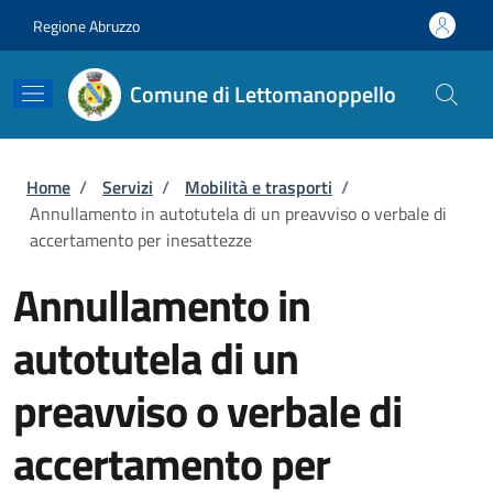
Salta al contenuto principale
Skip to footer content
Regione Abruzzo
Comune di Lettomanoppello
Briciole di pane
Home
/
Servizi
/
Mobilità e trasporti
/
Annullamento in autotutela di un preavviso o verbale di
accertamento per inesattezze
Annullamento in
autotutela di un
preavviso o verbale di
accertamento per