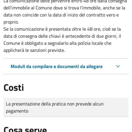
La comunicazione deve pervenire
entro 48 ore
dalla consegna
dell’immobile al Comune dove si trova l’immobile, anche se la
data non coincide con la data di inizio del contratto vero e
proprio.
Se la comunicazione è presentata oltre le 48 ore, cioè se la
data di consegna delle chiavi è antecedente di due giorni, il
Comune è obbligato a segnalarlo alla polizia locale che
applicherà le sanzioni previste.
Moduli da compilare e documenti da allegare
Costi
Tipo di pagamento
Importo
La presentazione della pratica non prevede alcun
pagamento
Cosa serve