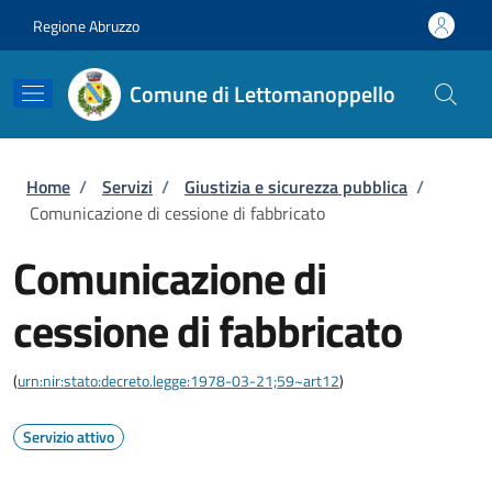
Salta al contenuto principale
Skip to footer content
Regione Abruzzo
Comune di Lettomanoppello
Briciole di pane
Home
/
Servizi
/
Giustizia e sicurezza pubblica
/
Comunicazione di cessione di fabbricato
Comunicazione di
cessione di fabbricato
(
urn:nir:stato:decreto.legge:1978-03-21;59~art12
)
Servizio attivo