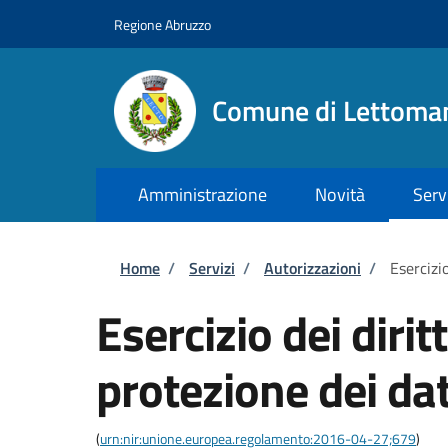
Salta al contenuto principale
Skip to footer content
Regione Abruzzo
Comune di Lettoma
Amministrazione
Novità
Serv
Briciole di pane
Home
/
Servizi
/
Autorizzazioni
/
Esercizio
Esercizio dei dirit
protezione dei dat
(
urn:nir:unione.europea.regolamento:2016-04-27;679
)