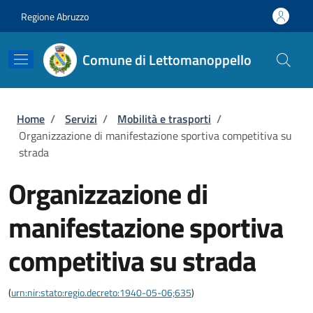
Salta al contenuto principale
Skip to footer content
Regione Abruzzo
Comune di Lettomanoppello
Briciole di pane
Home
/
Servizi
/
Mobilità e trasporti
/
Organizzazione di manifestazione sportiva competitiva su
strada
Organizzazione di
manifestazione sportiva
competitiva su strada
(
urn:nir:stato:regio.decreto:1940-05-06;635
)