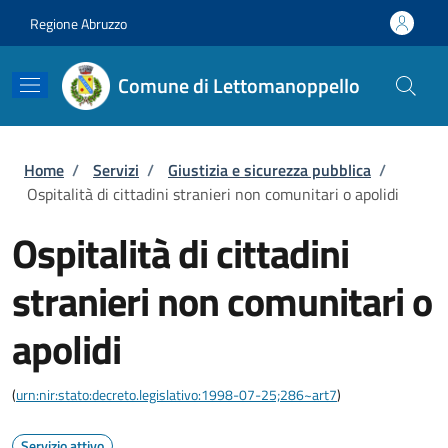
Salta al contenuto principale
Skip to footer content
Regione Abruzzo
Comune di Lettomanoppello
Briciole di pane
Home
/
Servizi
/
Giustizia e sicurezza pubblica
/
Ospitalità di cittadini stranieri non comunitari o apolidi
Ospitalità di cittadini
stranieri non comunitari o
apolidi
(
urn:nir:stato:decreto.legislativo:1998-07-25;286~art7
)
Servizio attivo