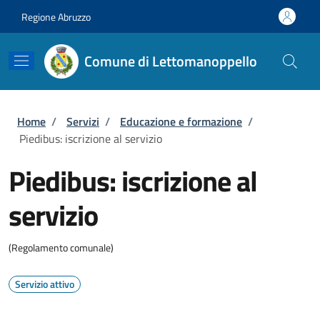
Salta al contenuto principale
Skip to footer content
Regione Abruzzo
Comune di Lettomanoppello
Briciole di pane
Home
/
Servizi
/
Educazione e formazione
/
Piedibus: iscrizione al servizio
Piedibus: iscrizione al
servizio
(Regolamento comunale)
Servizio attivo