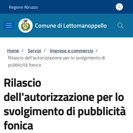
Salta al contenuto principale
Skip to footer content
Regione Abruzzo
Comune di Lettomanoppello
Briciole di pane
Home
/
Servizi
/
Imprese e commercio
/
Rilascio dell'autorizzazione per lo svolgimento di
pubblicità fonica
Rilascio
dell'autorizzazione per lo
svolgimento di pubblicità
fonica