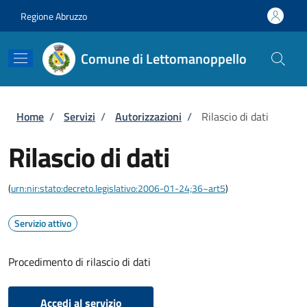
Salta al contenuto principale
Skip to footer content
Regione Abruzzo
Comune di Lettomanoppello
Briciole di pane
Home
/
Servizi
/
Autorizzazioni
/
Rilascio di dati
Rilascio di dati
(
urn:nir:stato:decreto.legislativo:2006-01-24;36~art5
)
Servizio attivo
Procedimento di rilascio di dati
Accedi al servizio