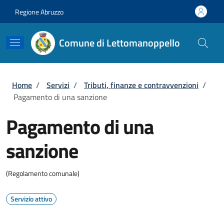
Salta al contenuto principale
Skip to footer content
Regione Abruzzo
Comune di Lettomanoppello
Briciole di pane
Home
/
Servizi
/
Tributi, finanze e contravvenzioni
/
Pagamento di una sanzione
Pagamento di una
sanzione
(Regolamento comunale)
Servizio attivo