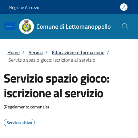
Salta al contenuto principale
Skip to footer content
Regione Abruzzo
Comune di Lettomanoppello
Briciole di pane
Home
/
Servizi
/
Educazione e formazione
/
Servizio spazio gioco: iscrizione al servizio
Servizio spazio gioco:
iscrizione al servizio
(Regolamento comunale)
Servizio attivo