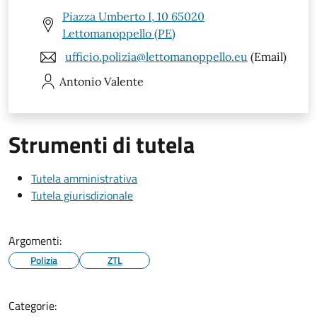
Piazza Umberto I, 10 65020
Lettomanoppello (PE)
ufficio.polizia@lettomanoppello.eu
(Email)
Antonio
Valente
Strumenti di tutela
Tutela amministrativa
Tutela giurisdizionale
Argomenti:
Polizia
ZTL
Categorie: