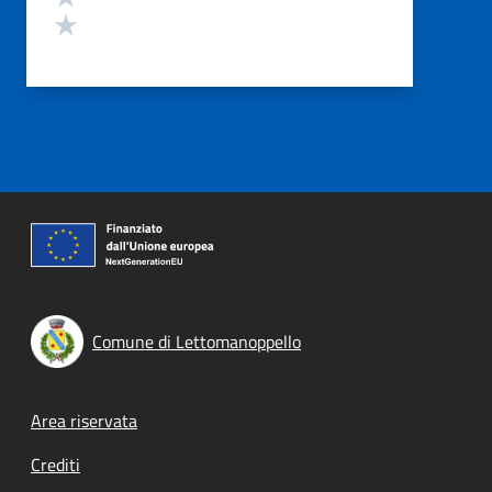
Valuta 1 stelle su 5
Comune di Lettomanoppello
Footer menu
Area riservata
Crediti