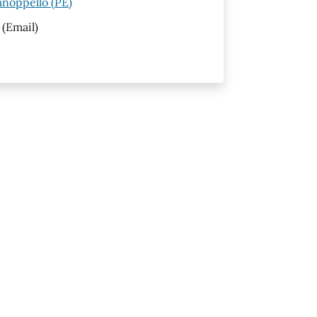
anoppello (PE)
(Email)