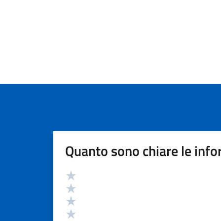
Quanto sono chiare le info
Valutazione
Valuta 5 stelle su 5
Valuta 4 stelle su 5
Valuta 3 stelle su 5
Valuta 2 stelle su 5