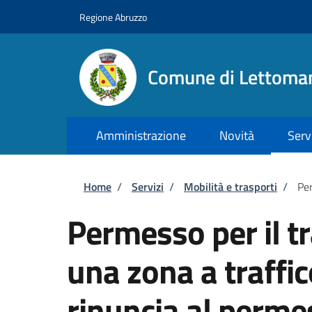
Salta al contenuto principale
Skip to footer content
Regione Abruzzo
Comune di Lettoma
Amministrazione
Novità
Serv
Briciole di pane
Home
/
Servizi
/
Mobilità e trasporti
/
Per
Permesso per il tr
una zona a traffic
rinuncia al perme