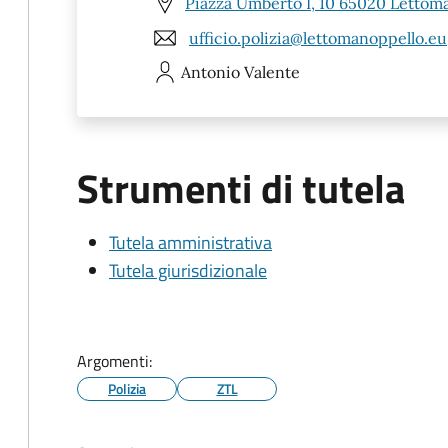
Piazza Umberto I, 10 65020 Lettom
ufficio.polizia@lettomanoppello.eu
Antonio
Valente
Strumenti di tutela
Tutela amministrativa
Tutela giurisdizionale
Argomenti:
Polizia
ZTL