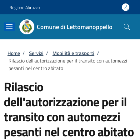
Salta al contenuto principale
Skip to footer content
Regione Abruzzo
Comune di Lettomanoppello
Briciole di pane
Home
/
Servizi
/
Mobilità e trasporti
/
Rilascio dell'autorizzazione per il transito con automezzi
pesanti nel centro abitato
Rilascio
dell'autorizzazione per il
transito con automezzi
pesanti nel centro abitato