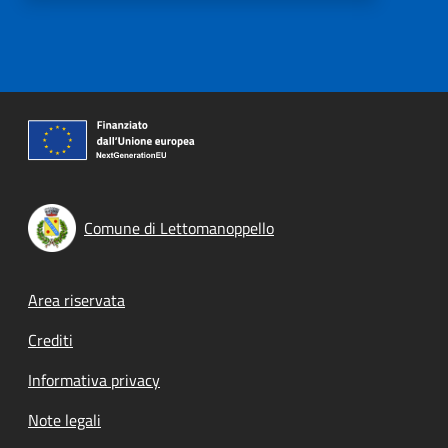
Comune di Lettomanoppello
Footer menu
Area riservata
Crediti
Informativa privacy
Note legali