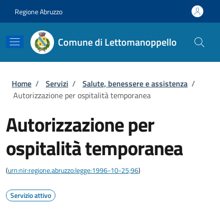
Salta al contenuto principale
Skip to footer content
Regione Abruzzo
Comune di Lettomanoppello
Briciole di pane
Home
/
Servizi
/
Salute, benessere e assistenza
/
Autorizzazione per ospitalità temporanea
Autorizzazione per
ospitalità temporanea
(
urn:nir:regione.abruzzo:legge:1996-10-25;96
)
Servizio attivo